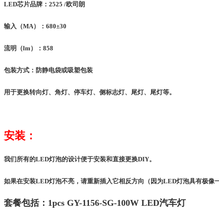
LED
芯片品牌：
2525 /
欧司朗
输入（
MA
）：
680
±
30
流明（
lm
）：
858
包装方式：防静电袋或吸塑包装
用于更换转向灯、角灯、停车灯、侧标志灯、尾灯、尾灯等。
安装：
我们所有的
LED
灯泡的设计便于安装和直接更换
DIY
。
如果在安装
LED
灯泡不亮，请重新插入它相反方向（因为
LED
灯泡具有极像
套餐包括：
1pcs GY-1156-SG-100W LED
汽车灯