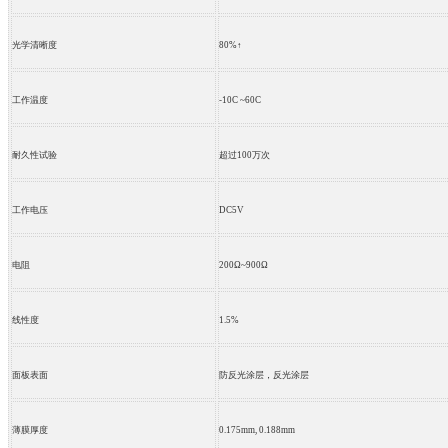
光学清晰度
80%
↑
工作温度
-10C ~60C
耐久性试验
超过
100
万次
工作电压
DC5V
电阻
200Ω~900Ω
线性度
1.5%
面板表面
防反光涂层，反光涂层
薄膜厚度
0.175mm, 0.188mm