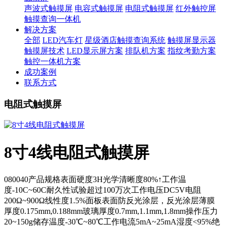
声波式触摸屏
电容式触摸屏
电阻式触摸屏
红外触控屏
触摸查询一体机
解决方案
全部
LED汽车灯
星级酒店触摸查询系统
触摸屏显示器
触摸屏技术
LED显示屏方案
排队机方案
指纹考勤方案
触控一体机方案
成功案例
联系方式
电阻式触摸屏
8寸4线电阻式触摸屏
080040产品规格表面硬度3H光学清晰度80%↑工作温
度-10C~60C耐久性试验超过100万次工作电压DC5V电阻
200Ω~900Ω线性度1.5%面板表面防反光涂层，反光涂层薄膜
厚度0.175mm,0.188mm玻璃厚度0.7mm,1.1mm,1.8mm操作压力
20~150g储存温度-30℃~80℃工作电流5mA~25mA湿度<95%绝