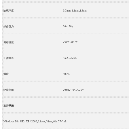
玻璃厚度
0.7mm, 1.1mm,1.8mm
操作压力
20~150g
储存温度
-30
℃
~80
℃
工作电流
5mA~25mA
湿度
<95%
绝缘电阻
20MΩ
↑
＠
DC25V
支持系统
Windows 98 / ME / XP / 2000, Linux,
Vista
,Win 7,Win8.