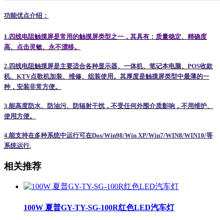
功能优点介绍：
1.
四
线电阻触摸屏是常用的触摸屏类型之一，其具有：质量稳定、精确度
高、点击灵敏、永不漂移。
2.
四线电阻触摸屏是主要适合各种显示器、一体机、笔记本电脑、
POS
收款
机、
KTV
点歌机加装、维修、组装使用。其厚度是触摸屏类型中最薄的一
种，安装非常方便。
3.
能高度防水、防油污、防辐射干扰，不受任何外围介质影响，不用维护、
使用方便。
4.
能支持在多种系统中运行可在
Dos/Win98/Win XP/Win7/WIN8/WIN10/
等
系统运行
.
相关推荐
100W 夏普GY-TY-SG-100R红色LED汽车灯