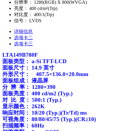
分辨率：
1280(RGB) X 800(WVGA)
亮度：
400 cd/m²(Trp)
对比度：
400:1(Trp)
信号：
LVDS
详细信息
选项卡二
选项卡三
LTA149B780F
面板类型：
a-Si TFT-LCD
面板尺寸：
14.9
英寸
外形尺寸：
407.5
×
136.0
×
20.0mm
面板组成：
液晶屏
分
辨
率：
1280×390
面板亮度：
400 cd/m2 (Typ.)
对
比
度：
500:1 (Typ.)
显示颜色：
262K
响应时间：
10/20 (Typ.)(Tr/Td) ms
可视角度：
80/80/45/75 (Typ.)(CR≥10)
扫描频率：
60Hz