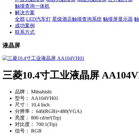
触摸查询一体机
解决方案
全部
LED汽车灯
星级酒店触摸查询系统
触摸屏显示器
触
成功案例
联系方式
液晶屏
三菱10.4寸工业液晶屏 AA104V
品牌：
Mitsubishi
型号：
AA104VH01
尺寸：
10.4 Inch
分辨率：
640(RGB)×480(VGA)
亮度：
800 cd/m²(Trp)
对比度：
700:1(Trp)
信号：
RGB